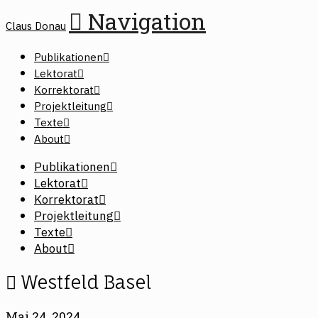
Navigation
Claus Donau
Publikationen
Lektorat
Korrektorat
Projektleitung
Texte
About
Publikationen
Lektorat
Korrektorat
Projektleitung
Texte
About
Westfeld Basel
Mai 24, 2024